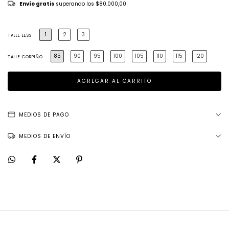
Envío gratis
superando los
$80.000,00
1
2
3
TALLE LESS
85
90
95
100
105
110
115
120
TALLE CORPIÑO
MEDIOS DE PAGO
MEDIOS DE ENVÍO