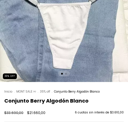
36
%
OFF
Inicio
.
MONT SALE ୨୧
.
35% off
.
Conjunto Berry Algodón Blanco
Conjunto Berry Algodón Blanco
$33.690,00
$21.660,00
6
cuotas sin interés de
$3.610,00