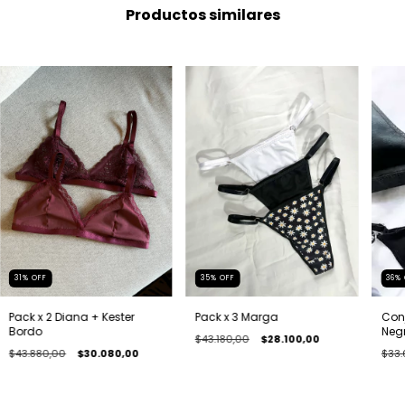
Productos similares
31
%
OFF
35
%
OFF
36
%
Pack x 2 Diana + Kester
Pack x 3 Marga
Con
Bordo
Neg
$43.180,00
$28.100,00
$43.880,00
$30.080,00
$33.